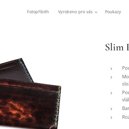
Fotopříběh
Vyrobeno pro vás
Poukazy
Slim 
Pou
Mož
sl
Pou
vl
Ba
Roz