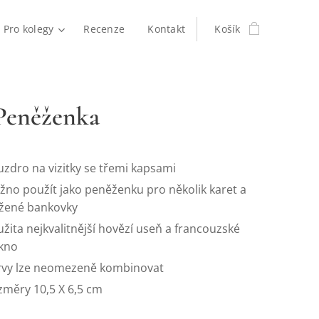
Pro kolegy
Recenze
Kontakt
Košík
Peněženka
zdro na vizitky se třemi kapsami
no použít jako peněženku pro několik karet a
ožené bankovky
žita nejkvalitnější hovězí useň a francouzské
ákno
rvy lze neomezeně kombinovat
měry 10,5 X 6,5 cm