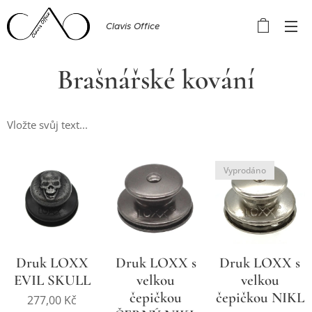
Clavis Office
Brašnářské kování
Vložte svůj text...
Vyprodáno
Druk LOXX
Druk LOXX s
Druk LOXX s
EVIL SKULL
velkou
velkou
čepičkou
čepičkou NIKL
277,00
Kč