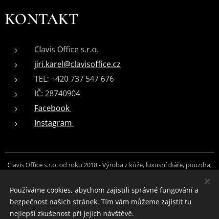
KONTAKT
Clavis Office s.r.o.
jiri.karel@clavisoffice.cz
TEL: +420 737 547 676
IČ: 28740904
Facebook
Instagram
Clavis Office s.r.o. od roku 2018 - Výroba z kůže, luxusní diáře, pouzdra,
peněženky, opasky, brašny, messengery, řemínky, doplňky na zakázku.
Foto: Hanny Photography, Jiří Karel, archiv Clavis Office s.r.o.
Používáme cookies, abychom zajistili správné fungování a
bezpečnost našich stránek. Tím vám můžeme zajistit tu
Cookies
nejlepší zkušenost při jejich návštěvě.