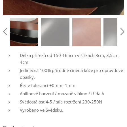
Délka přířezů od 150-165cm v šířkách 3cm, 3,5cm,
4cm
Jedinečná 100% přírodně činěná kůže pro opravdové
opasky.
Řez v toleranci +0mm -1mm
Anilinové barvení / mazané vlákno / třída A
Světlostálost 4-5 / síla roztržení 230-250N
Vyrobeno ve Švédsku.