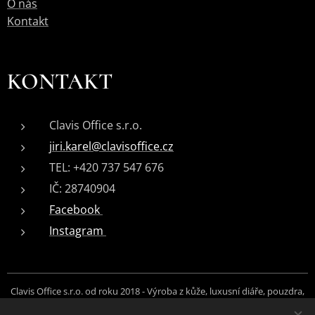
O nás
Kontakt
KONTAKT
Clavis Office s.r.o.
jiri.karel@clavisoffice.cz
TEL: +420 737 547 676
IČ: 28740904
Facebook
Instagram
Clavis Office s.r.o. od roku 2018 - Výroba z kůže, luxusní diáře, pouzdra,
peněženky, opasky, brašny, messengery, řemínky, doplňky na zakázku.