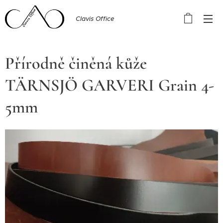
Clavis Office
Přírodně činěná kůže
TÄRNSJÖ GARVERI Grain 4-
5mm