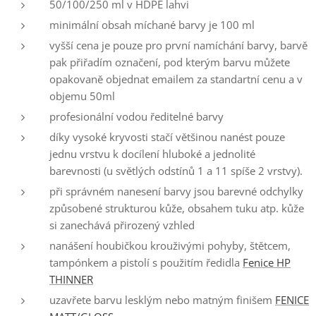
50/100/250 ml v HDPE lahvi
minimální obsah míchané barvy je 100 ml
vyšší cena je pouze pro první namíchání barvy, barvě
pak přiřadím označení, pod kterým barvu můžete
opakovaně objednat emailem za standartní cenu a v
objemu 50ml
profesionální vodou ředitelné barvy
díky vysoké kryvosti stačí většinou nanést pouze
jednu vrstvu k docílení hluboké a jednolité
barevnosti (u světlých odstínů 1 a 11 spíše 2 vrstvy).
při správném nanesení barvy jsou barevné odchylky
způsobené strukturou kůže, obsahem tuku atp. kůže
si zanechává přirozený vzhled
nanášení houbičkou krouživými pohyby, štětcem,
tampónkem a pistolí s použitím ředidla
Fenice HP
THINNER
uzavřete barvu lesklým nebo matným finišem
FENICE