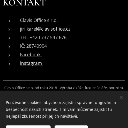
KONTAKT
Clavis Office s.r.o.
jiri.karel@clavisoffice.cz
TEL: +420 737 547 676
IČ: 28740904
Facebook
Instagram
Clavis Office s.r.o. od roku 2018 - Výroba z kůže, luxusní diáře, pouzdra,
peněženky, opasky, brašny, messengery, řemínky, doplňky na zakázku.
Foto: Hanny Photography, Jiří Karel, archiv Clavis Office s.r.o.
Používáme cookies, abychom zajistili správné fungování a
bezpečnost našich stránek. Tím vám můžeme zajistit tu
Cookies
nejlepší zkušenost při jejich návštěvě.