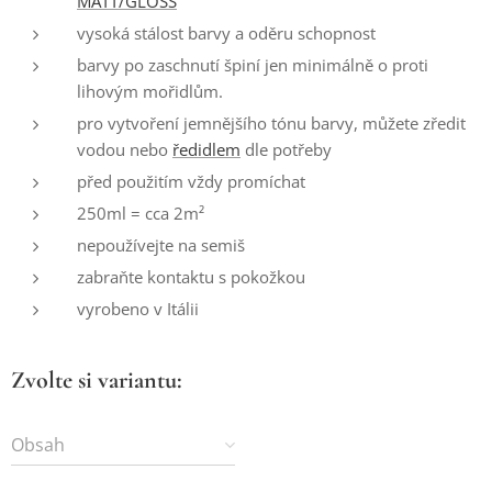
MATT/GLOSS
vysoká stálost barvy a oděru schopnost
barvy po zaschnutí špiní jen minimálně o proti
lihovým mořidlům.
pro vytvoření jemnějšího tónu barvy, můžete zředit
vodou nebo
ředidlem
dle potřeby
před použitím vždy promíchat
250ml = cca 2m²
nepoužívejte na semiš
zabraňte kontaktu s pokožkou
vyrobeno v Itálii
Zvolte si variantu:
Obsah