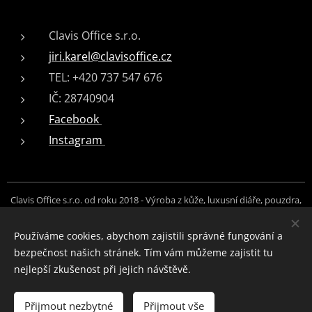
Clavis Office s.r.o.
jiri.karel@clavisoffice.cz
TEL: +420 737 547 676
IČ: 28740904
Facebook
Instagram
Clavis Office s.r.o. od roku 2018 - Výroba z kůže, luxusní diáře, pouzdra,
peněženky, opasky, brašny, messengery, řemínky, doplňky na zakázku.
Foto: Hanny Photography, Jiří Karel, archiv Clavis Office s.r.o.
Používáme cookies, abychom zajistili správné fungování a
bezpečnost našich stránek. Tím vám můžeme zajistit tu
Cookies
nejlepší zkušenost při jejich návštěvě.
Do košíku
Přijmout nezbytné
Přijmout vše