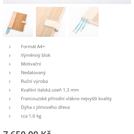
Formát A4+
Výměnný blok
Motivační
Nedatovaný
Ruční výroba
Kvalitní italská useň 1,3 mm
Francouzské přírodní vlákno nejvyšší kvality
Dýha z jilmového dřeva
cca 1,6 kg